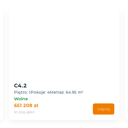
D1.1
traż: 64.95 m²
Piętro: 0
Pokoje: 4
Metraż:
Wolne
679 079 zł
więcej
9 935 zł/m²