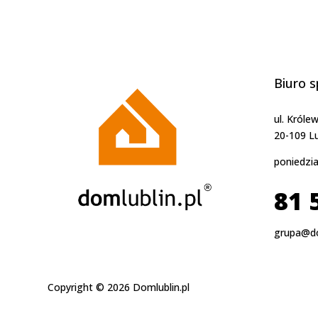
Biuro 
ul. Króle
20-109 Lu
poniedzia
81 
grupa@do
Copyright © 2026 Domlublin.pl