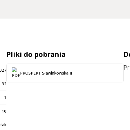
Pliki do pobrania
D
Pr
2027
PROSPEKT Sławinkowska II
32
1
16
tak