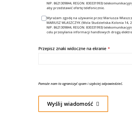
NIP: 8621309844, REGON: 830331993) telekomunikacyj
aby przedstawić ofertę telefonicznie.
Wyrażam zgodę na używanie przez Mariusza Wlaszc
MARIUSZ WLASZCZYK (Wola Studzieńska-Kolonia 14, 23-3
NIP: 8621309844, REGON: 830331993) telekomunikacy
celu przesyłania informacji handlowych drogą elektro
Przepisz znaki widoczne na ekranie
*
Pomoże nam to ograniczyć spam i szybciej odpowiedzieć.
Wyślij wiadomość
To
pole