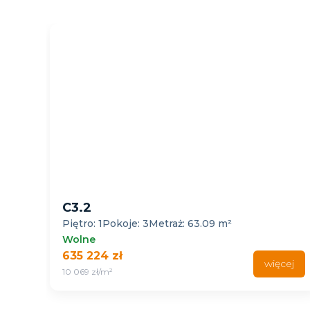
C4.2
: 3
Metraż: 63.09 m²
Piętro: 1
Pokoje: 4
Me
Wolne
651 208 zł
więcej
10 026 zł/m²