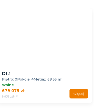
D2.2
 68.35 m²
Piętro: 1
Pokoje: 3
Metraż: 63.09
Wolne
635 224 zł
więcej
10 069 zł/m²