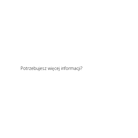
Potrzebujesz więcej informacji?
To dobry
moment, aby
zostawić do
siebie kontakt.