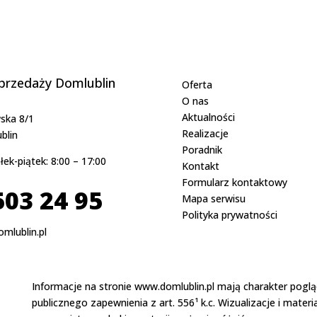
powinno
zostać
puste
sprzedaży Domlublin
Oferta
O nas
Aktualności
wska 8/1
Realizacje
blin
Poradnik
łek-piątek: 8:00 – 17:00
Kontakt
Formularz kontaktowy
503 24 95
Mapa serwisu
Polityka prywatności
mlublin.pl
Informacje na stronie www.domlublin.pl mają charakter poglądo
publicznego zapewnienia z art. 556¹ k.c. Wizualizacje i mater