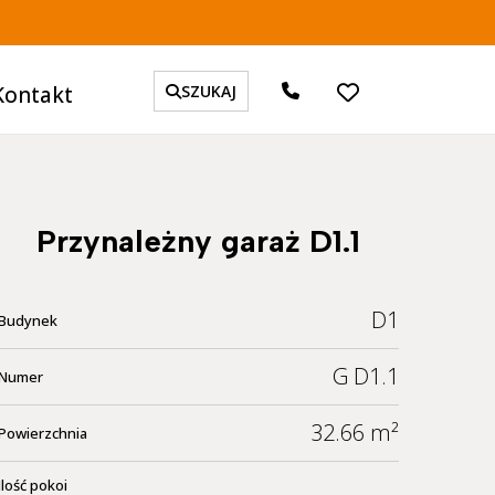
Kontakt
SZUKAJ
Przynależny garaż D1.1
D1
Budynek
G D1.1
Numer
32.66 m²
Powierzchnia
Ilość pokoi