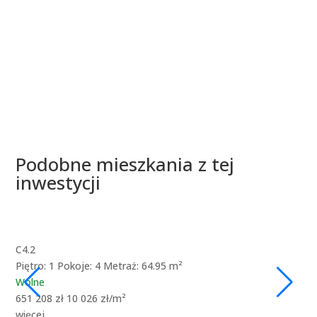
Podobne mieszkania z tej
inwestycji
C4.2
D1
Piętro: 1
Pokoje: 4
Metraż: 64.95 m²
Pię
Wolne
Wo
651 208 zł
10 026 zł/m²
679
więcej
wię