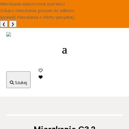
Mieszkania wykończone pod klucz
Zobacz mieszkania gotowe do odbioru
Sprawdź mieszkania z oferty specjalnej
❮
❯
Szukaj