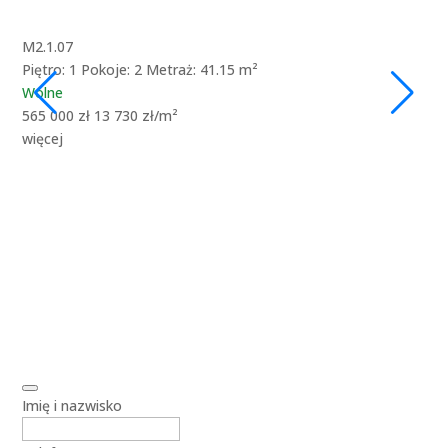
M2.1.07
M1.
Piętro: 1
Pokoje: 2
Metraż: 41.15 m²
Pię
Wolne
Wo
565 000 zł
13 730 zł/m²
715
więcej
wię
Imię i nazwisko