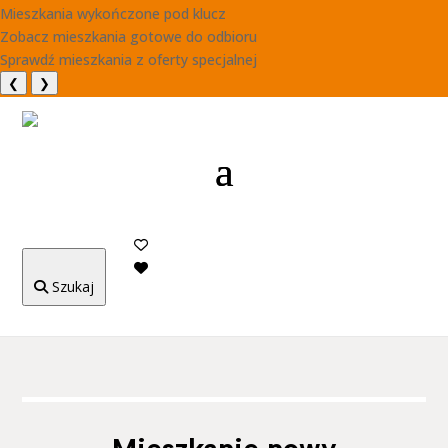
Mieszkania wykończone pod klucz
Zobacz mieszkania gotowe do odbioru
Sprawdź mieszkania z oferty specjalnej
❮
❯
Szukaj