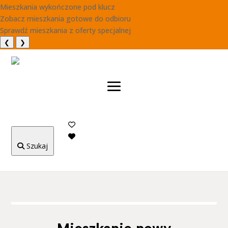
Mieszkania wykończone pod klucz
Zobacz mieszkania gotowe do odbioru
Sprawdź mieszkania z oferty specjalnej
❮
❯
Szukaj