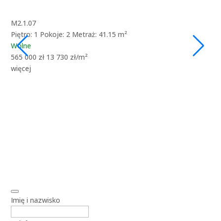
M2.1.07
M3.
Piętro: 1
Pokoje: 2
Metraż: 41.15 m²
Pię
Wolne
Wo
565 000 zł
13 730 zł/m²
699
więcej
wię
Imię i nazwisko