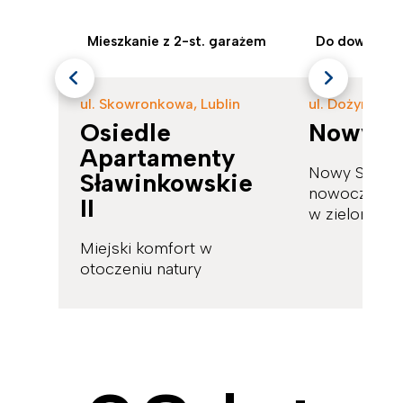
Mieszkanie z 2-st. garażem
Do dowolnej 
ul. Skowronkowa, Lublin
ul. Dożynkowa
Osiedle
Nowy S
Apartamenty
Nowy Standa
Sławinkowskie
nowoczesne 
II
w zielonej cz
Miejski komfort w
otoczeniu natury