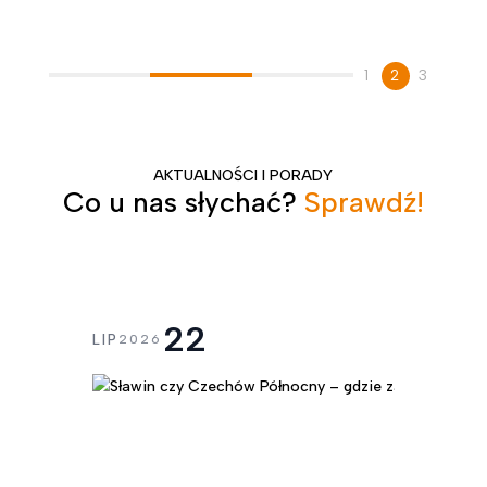
1
2
3
AKTUALNOŚCI I PORADY
Co u nas słychać?
Sprawdź!
22
LIP
2026