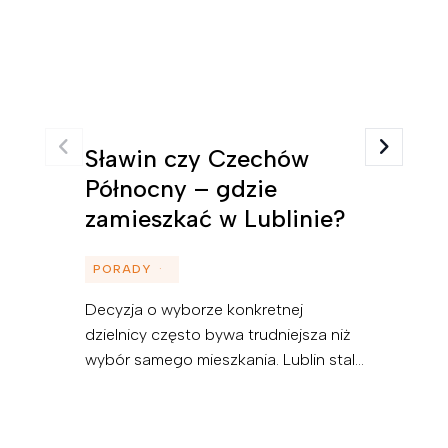
Sławin czy Czechów
Północny – gdzie
zamieszkać w Lublinie?
PORADY
Decyzja o wyborze konkretnej
dzielnicy często bywa trudniejsza niż
wybór samego mieszkania. Lublin stale
rozszerza swoją ofertę, a każda z jego
części oferuje zupełnie inne
udogodnienia. Sławin i Czechów