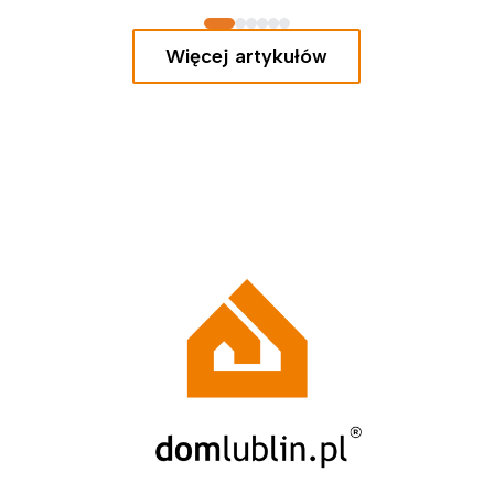
Północny to obecnie dwie
najpopularniejsze lokalizacje dla osób,
Więcej artykułów
które chcą uciec od hałasu, nie
rezygnując przy…